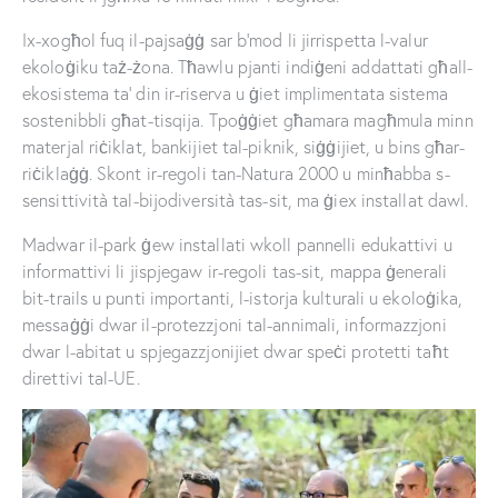
Ix-xogħol fuq il-pajsaġġ sar b’mod li jirrispetta l-valur
ekoloġiku taż-żona. Tħawlu pjanti indiġeni addattati għall-
ekosistema ta’ din ir-riserva u ġiet implimentata sistema
sostenibbli għat-tisqija. Tpoġġiet għamara magħmula minn
materjal riċiklat, bankijiet tal-piknik, siġġijiet, u bins għar-
riċiklaġġ. Skont ir-regoli tan-Natura 2000 u minħabba s-
sensittività tal-bijodiversità tas-sit, ma ġiex installat dawl.
Madwar il-park ġew installati wkoll pannelli edukattivi u
informattivi li jispjegaw ir-regoli tas-sit, mappa ġenerali
bit-trails u punti importanti, l-istorja kulturali u ekoloġika,
messaġġi dwar il-protezzjoni tal-annimali, informazzjoni
dwar l-abitat u spjegazzjonijiet dwar speċi protetti taħt
direttivi tal-UE.