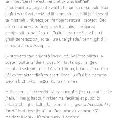
tan-nies. “Dan l-investiment mhux biss isaħħaħ il-
bijodiversità u jtejjeb il-kwalità tal-ambjent naturali, iżda
jagħti wkoll valur miżjud lill-komunitajiet billi joffri spazji
ta’ mistrieħ u rikreazzjoni f’ambjent naturali protett. Qed
inkomplu ninvestu f’inizjattivi li jsaħħu r-reżiljenza
ambjentali ta’ pajjiżna u li jħallu impatt pożittiv fit-tul
għall-ġenerazzjonijiet tal-lum u ta’ għada,” temm jgħid il-
Ministru Zrinzo Azzopardi.
L-interventi taw prijorità lis-sigurtà, l-aċċessibilità u s-
sostenibbiltà ta’ dan il-post. Mil-lat ta’ sigurtà, ġew
installati sistemi ta’ CCTV, saru l-ħitan, bibien u ċnut biex
jiġi evitat aktar tfigħ ta’ skart illegali u dħul bla permess.
Ġew inklużi wkoll miżuri kontra n-nirien.
Mill-aspett ta’ aċċessibilità, saru mogħdijiet u rampi li anke
jħallu l-ilma jgħaddi, flimkien ma’ faċilitajiet pubbliċi
aċċessibbli għal kulħadd, skont il-linji gwida
Accessibility
for All
. Is-sit issa jista’ jintlaħaq minn aktar minn 700
resident li jgħixu 10 minuti mixi ’l bogħod.