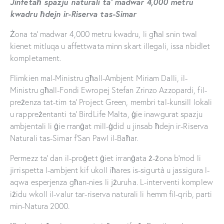
Jinfetaħ spazju naturali ta’ madwar 4,000 metru
kwadru ħdejn ir-Riserva tas-Simar
Żona ta’ madwar 4,000 metru kwadru, li għal snin twal
kienet mitluqa u affettwata minn skart illegali, issa nbidlet
kompletament.
Flimkien mal-Ministru għall-Ambjent Miriam Dalli, il-
Ministru għall-Fondi Ewropej Stefan Zrinzo Azzopardi, fil-
preżenza tat-tim ta’ Project Green, membri tal-kunsill lokali
u rappreżentanti ta’ BirdLife Malta, ġie inawgurat spazju
ambjentali li ġie rranġat mill-ġdid u jinsab ħdejn ir-Riserva
Naturali tas-Simar f’San Pawl il-Baħar.
Permezz ta’ dan il-proġett ġiet irranġata ż-żona b’mod li
jirrispetta l-ambjent kif ukoll iħares is-sigurtà u jassigura l-
aqwa esperjenza għan-nies li jżuruha. L-interventi komplew
iżidu wkoll il-valur tar-riserva naturali li hemm fil-qrib, parti
min-Natura 2000.