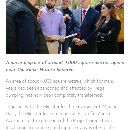
A natural space of around 4,000 square metres opens
near the Simar Nature Reserve
An area of about 4,000 square metres, which for many
years had been abandoned and affected by illegal
dumping, has now been completely transformed.
Together with the Minister for the Environment, Miriam
Dalli, the Minister for European Funds, Stefan Zrinzo
Azzopardi, in the presence of the Project Green team,
local council members, and representatives of BirdLife