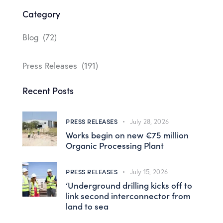
Category
Blog
(72)
Press Releases
(191)
Recent Posts
PRESS RELEASES
July 28, 2026
Works begin on new €75 million
Organic Processing Plant
PRESS RELEASES
July 15, 2026
‘Underground drilling kicks off to
link second interconnector from
land to sea