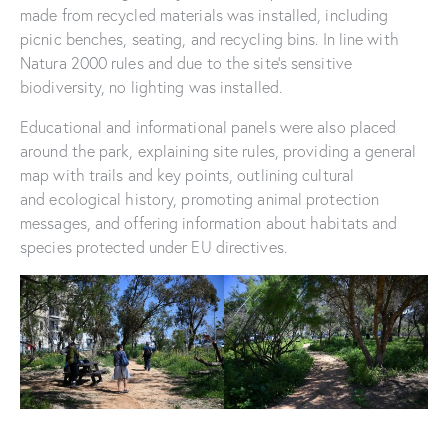
made from recycled materials was installed, including
picnic benches, seating, and recycling bins. In line with
Natura 2000 rules and due to the site’s sensitive
biodiversity, no lighting was installed.
Educational and informational panels were also placed
around the park, explaining site rules, providing a general
map with trails and key points, outlining cultural
and ecological history, promoting animal protection
messages, and offering information about habitats and
species protected under EU directives.