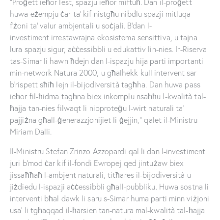
“Proġett ieħor lest, spazju ieħor miftuħ. Dan il-proġett
huwa eżempju ċar ta’ kif nistgħu nibdlu spazji mitluqa
f’żoni ta’ valur ambjentali u soċjali. B’dan l-
investiment irrestawrajna ekosistema sensittiva, u tajna
lura spazju sigur, aċċessibbli u edukattiv lin-nies. Ir-Riserva
tas-Simar li hawn ħdejn dan l-ispazju hija parti importanti
min-network Natura 2000, u għalhekk kull intervent sar
b’rispett sħiħ lejn il-bijodiversità tagħha. Dan huwa pass
ieħor fil-ħidma tagħna biex inkomplu nsaħħu l-kwalità tal-
ħajja tan-nies filwaqt li nipproteġu l-wirt naturali ta’
pajjiżna għall-ġenerazzjonijiet li ġejjin,” qalet il-Ministru
Miriam Dalli.
Il-Ministru Stefan Zrinzo Azzopardi qal li dan l-investiment
juri b’mod ċar kif il-fondi Ewropej qed jintużaw biex
jissaħħaħ l-ambjent naturali, titħares il-bijodiversità u
jiżdiedu l-ispazji aċċessibbli għall-pubbliku. Huwa sostna li
interventi bħal dawk li saru s-Simar huma parti minn viżjoni
usa’ li tgħaqqad il-ħarsien tan-natura mal-kwalità tal-ħajja