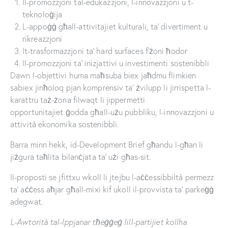
Il-promozzjoni tal-edukazzjoni, l-innovazzjoni u t-
teknoloġija
L-appoġġ għall-attivitajiet kulturali, ta’ divertiment u
rikreazzjoni
It-trasformazzjoni ta’ hard surfaces f’żoni ħodor
Il-promozzjoni ta’ inizjattivi u investimenti sostenibbli
Dawn l-objettivi huma maħsuba biex jaħdmu flimkien
sabiex jinħoloq pjan komprensiv ta’ żvilupp li jirrispetta l-
karattru taż-żona filwaqt li jippermetti
opportunitajiet ġodda għall-użu pubbliku, l-innovazzjoni u
attività ekonomika sostenibbli.
Barra minn hekk, id-Development Brief
għandu l-għan li
jiżgura taħlita bilanċjata ta’ użi għas-sit.
Il-proposti se jfittxu wkoll li jtejbu l-aċċessibbiltà permezz
ta’ aċċess aħjar għall-mixi kif ukoll il-provvista ta’ parkeġġ
adegwat.
L-Awtorità tal-Ippjanar tħeġġeġ lill-partijiet kollha