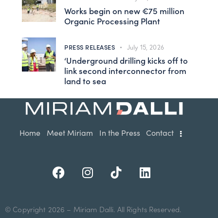
Works begin on new €75 million
Organic Processing Plant
PRESS RELEASES
July 15, 2026
‘Underground drilling kicks off to
link second interconnector from
land to sea
Home
Meet Miriam
In the Press
Contact
© Copyright 2026 – Miriam Dalli. All Rights Reserved.