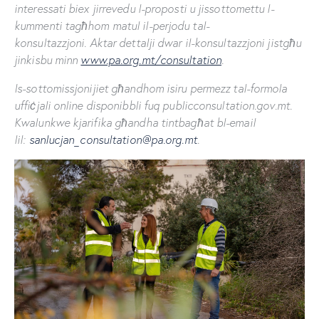
interessati biex jirrevedu l-proposti u jissottomettu l-
kummenti tagħhom matul il-perjodu tal-
konsultazzjoni. Aktar dettalji dwar il-konsultazzjoni jistgħu
jinkisbu minn
www.pa.org.mt/consultation
.
Is-sottomissjonijiet għandhom isiru permezz tal-formola
uffiċjali online disponibbli fuq publicconsultation.gov.mt.
Kwalunkwe kjarifika għandha tintbagħat bl-email
lil:
sanlucjan_consultation@pa.org.mt
.