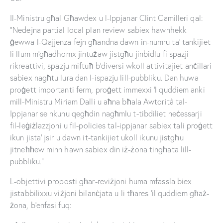
Il-Ministru għal Għawdex u l-Ippjanar Clint Camilleri qal:
“Nedejna partial local plan review sabiex hawnhekk
ġewwa l-Qajjenza fejn għandna dawn in-numru ta’ tankijiet
li llum m’għadhomx jintużaw jistgħu jinbidlu fi spazji
rikreattivi, spazju miftuħ b’diversi wkoll attivitajiet anċillari
sabiex nagħtu lura dan l-ispazju lill-pubbliku. Dan huwa
proġett importanti ferm, proġett immexxi ’l quddiem anki
mill-Ministru Miriam Dalli u aħna bħala Awtorità tal-
Ippjanar se nkunu qegħdin nagħmlu t-tibdiliet neċessarji
fil-leġiżlazzjoni u fil-policies tal-ippjanar sabiex tali proġett
ikun jista’ jsir u dawn it-tankijiet ukoll ikunu jistgħu
jitneħħew minn hawn sabiex din iż-żona tingħata lill-
pubbliku.”
L-objettivi proposti għar-reviżjoni huma mfassla biex
jistabbilixxu viżjoni bilanċjata u li tħares ’il quddiem għaż-
żona, b’enfasi fuq: