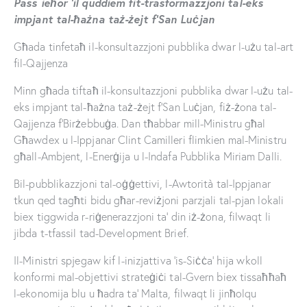
Pass ieħor ’il quddiem fit-trasformazzjoni tal-eks
impjant tal-ħażna taż-żejt f’San Luċjan
Għada tinfetaħ il-konsultazzjoni pubblika dwar l-użu tal-art
fil-Qajjenza
Minn għada tiftaħ il-konsultazzjoni pubblika dwar l-użu tal-
eks impjant tal-ħażna taż-żejt f’San Luċjan, fiż-żona tal-
Qajjenza f’Birżebbuġa. Dan tħabbar mill-Ministru għal
Għawdex u l-Ippjanar Clint Camilleri flimkien mal-Ministru
għall-Ambjent, l-Enerġija u l-Indafa Pubblika Miriam Dalli.
Bil-pubblikazzjoni tal-oġġettivi, l-Awtorità tal-Ippjanar
tkun qed tagħti bidu għar-reviżjoni parzjali tal-pjan lokali
biex tiggwida r-riġenerazzjoni ta’ din iż-żona, filwaqt li
jibda t-tfassil tad-Development Brief.
Il-Ministri spjegaw kif l-inizjattiva ‘is-Siċċa’ hija wkoll
konformi mal-objettivi strateġiċi tal-Gvern biex tissaħħaħ
l-ekonomija blu u ħadra ta’ Malta, filwaqt li jinħolqu