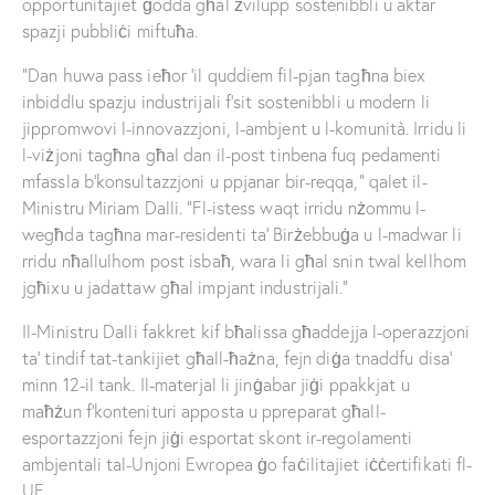
opportunitajiet ġodda għal żvilupp sostenibbli u aktar
spazji pubbliċi miftuħa.
“Dan huwa pass ieħor ‘il quddiem fil-pjan tagħna biex
inbiddlu spazju industrijali f’sit sostenibbli u modern li
jippromwovi l-innovazzjoni, l-ambjent u l-komunità. Irridu li
l-viżjoni tagħna għal dan il-post tinbena fuq pedamenti
mfassla b’konsultazzjoni u ppjanar bir-reqqa,” qalet il-
Ministru Miriam Dalli. “Fl-istess waqt irridu nżommu l-
wegħda tagħna mar-residenti ta’ Birżebbuġa u l-madwar li
rridu nħallulhom post isbaħ, wara li għal snin twal kellhom
jgħixu u jadattaw għal impjant industrijali.”
Il-Ministru Dalli fakkret kif bħalissa għaddejja l-operazzjoni
ta’ tindif tat-tankijiet għall-ħażna, fejn diġa tnaddfu disa’
minn 12-il tank. Il-materjal li jinġabar jiġi ppakkjat u
maħżun f’kontenituri apposta u ppreparat għall-
esportazzjoni fejn jiġi esportat skont ir-regolamenti
ambjentali tal-Unjoni Ewropea ġo faċilitajiet iċċertifikati fl-
UE.