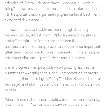
affidabbiltà. Wara li tlestew dawn il-proċeduri, il-cable
tqiegħed b’attenzjoni fuq carousel apposta, biex ikun jista’
jiġi trasportat b’mod sigur meta jitgħabba fuq il-bastiment
aktar tard din is-sena.
Fil-fażi li jmiss issa l-cable mistenni li jitgħabba fuq in-
Nexans Electra, il-bastiment il-ġdid li permezz tiegħu se
jitqiegħed taħt il-baħar. It-tnedija ta’ dan il-
bastiment avvanzat tirrappreżenta żvilupp ieħor importanti
għat-tieni interconnector u se tippermetti li l-installazzjoni
ssir b’mod effiċjenti u preċiż aktar tard din is-sena.
Dan il-progress kien possibbli wkoll grazzi għat-tlestija
b’suċċess tax-xogħlijiet ta’ tindif u preparazzjoni tar-rotta
marittima, li ntemmu l-ġimgħa li għaddiet. B’hekk li l-kuritur
fejn se jiġi installat il-cable huwa ħieles minn kull ostaklu u
periklu.
“Kburin li qed naħdmu ma’ msieħba internazzjonali ewlenija
biex inwasslu infrastruttura li ssaħħaħ is-sigurtà tal-