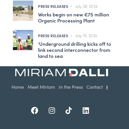
PRESS RELEASES
July 28, 2026
Works begin on new €75 million
Organic Processing Plant
PRESS RELEASES
July 15, 2026
‘Underground drilling kicks off to
link second interconnector from
land to sea
Home
Meet Miriam
In the Press
Contact