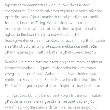
Il-proċess tal-manifattura kien jinvolvi diversi stadji
speċjalizzati. Dan beda bil-produzzjoni tal-cables tal-fibre
optic fin-Norveġja u l-manifattura tal-partijiet tar-ramfil-
forma u d-daqs meħtieġ. Wara li tlestew il-partijiet tal-
insulazzjoni u s-saffi protettivi, it-tliet fażijiet tal-cable
ngħaqdu flimkien biex jiffurmaw il-cable sħiħ.
Sussegwentement sar il-proċess tal-azzar, li jagħti lill-cable
s-saħħa strutturali u l-protezzjoni mekkanika meħtieġa
għall-installazzjoni taħt il-baħar u għall-operat tiegħu.
Il-cable ġie mmanifatturat f’sezzjonijiet ta’ madwar għaxar
kilometri l-waħda, li ġġantu fil-fabbrika biex jiffurmaw
żewġ tulijiet prinċipali. Waħda minn dawn tinkludi wkoll il-
cable ta’ riżerva li se jinżamm Malta biex ikun jista’ jintuża
f’każ ta’ emerġenza jew għal xogħlijiet ta’ tiswija fil-futur.
Tul il-proċess kollu, u b’mod partikolari fi tmiemu, il-cable
għadda minn sensiela rigoruża ta’ testijiet sabiex jiġu
vverifikati l-ogħla standards ta’ kwalità, prestazzjoni u