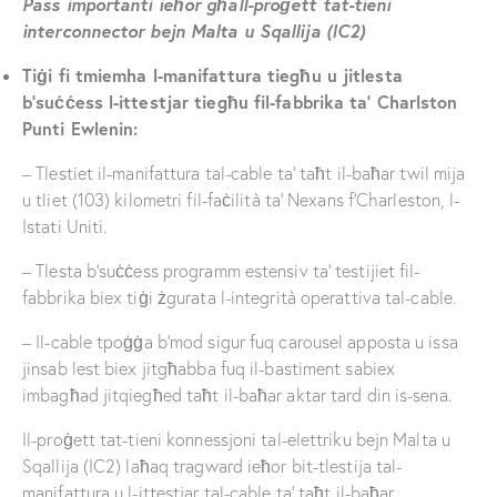
Pass importanti ieħor għall-proġett tat-tieni
interconnector bejn Malta u Sqallija (IC2)
Tiġi fi tmiemha l-manifattura tiegħu u jitlesta
b’suċċess l-ittestjar tiegħu fil-fabbrika ta’ Charlston
Punti Ewlenin:
– Tlestiet il-manifattura tal-cable ta’ taħt il-baħar twil mija
u tliet (103) kilometri fil-faċilità ta’ Nexans f’Charleston, l-
Istati Uniti.
– Tlesta b’suċċess programm estensiv ta’ testijiet fil-
fabbrika biex tiġi żgurata l-integrità operattiva tal-cable.
– Il-cable tpoġġa b’mod sigur fuq carousel apposta u issa
jinsab lest biex jitgħabba fuq il-bastiment sabiex
imbagħad jitqiegħed taħt il-baħar aktar tard din is-sena.
Il-proġett tat-tieni konnessjoni tal-elettriku bejn Malta u
Sqallija (IC2) laħaq tragward ieħor bit-tlestija tal-
manifattura u l-ittestjar tal-cable ta’ taħt il-baħar.