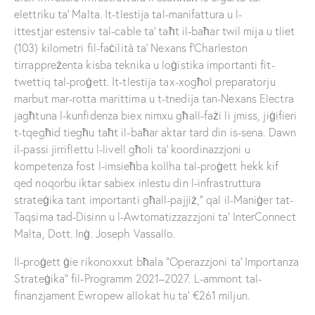
elettriku ta’ Malta. It-tlestija tal-manifattura u l-
ittestjar estensiv tal-cable ta’ taħt il-baħar twil mija u tliet
(103) kilometri fil-faċilità ta’ Nexans f’Charleston
tirrappreżenta kisba teknika u loġistika importanti fit-
twettiq tal-proġett. It-tlestija tax-xogħol preparatorju
marbut mar-rotta marittima u t-tnedija tan-Nexans Electra
jagħtuna l-kunfidenza biex nimxu għall-fażi li jmiss, jiġifieri
t-tqegħid tiegħu taħt il-baħar aktar tard din is-sena. Dawn
il-passi jirriflettu l-livell għoli ta’ koordinazzjoni u
kompetenza fost l-imsieħba kollha tal-proġett hekk kif
qed noqorbu iktar sabiex inlestu din l-infrastruttura
strateġika tant importanti għall-pajjiż,” qal il-Maniġer tat-
Taqsima tad-Disinn u l-Awtomatizzazzjoni ta’ InterConnect
Malta, Dott. Inġ. Joseph Vassallo.
Il-proġett ġie rikonoxxut bħala “Operazzjoni ta’ Importanza
Strateġika” fil-Programm 2021–2027. L-ammont tal-
finanzjament Ewropew allokat hu ta’ €261 miljun.