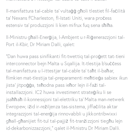
Il-manifattura tal-cable ta’ vultaġġ għoli tlestiet fil-faċilità
ta’ Nexans f’Charleston, fl-Istati Uniti, wara proċess
estensiv ta’ produzzjoni li kien mifrux fuq sena sħiħa.
Il-Ministru għall-Enerġija, l-Ambjent u r-Riġenerazzjoni tal-
Port il-Kbir, Dr Miriam Dalli, qalet:
“Dan huwa pass sinifikanti fit-twettiq tal-proġett tat-tieni
interconnector bejn Malta u Sqallija. It-tlestija b’suċċess
tal-manifattura u l-ittestjar tal-cable ta’ taħt il-baħar,
flimkien mat-tlestija tal-preparamenti meħtieġa sabiex ikun
jista’ jitpoġġa, teħodna pass ieħor lejn il-fażi tal-
installazzjoni. IC2 huwa investiment strateġiku li se
jsaħħaħ il-konnessjoni tal-elettriku ta’ Malta man-netwerk
Ewropew, iżid ir-reżiljenza tas-sistema, jiffaċilita aktar
integrazzjoni tal-enerġija rinnovabbli u jikkontribwixxi
għall-għanijiet fit-tul tal-pajjiż fit-tranżizzjoni tiegħu lejn
id-dekarbonizzazzjoni,” qalet il-Ministru Dr Miriam Dalli.