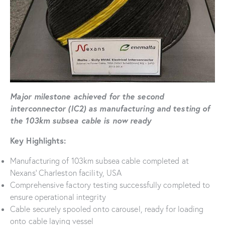
Major milestone achieved for the second
interconnector (IC2) as manufacturing and testing of
the 103km subsea cable is now ready
Key Highlights:
Manufacturing of 103km subsea cable completed at
Nexans’ Charleston facility, USA
Comprehensive factory testing successfully completed to
ensure operational integrity
Cable securely spooled onto carousel, ready for loading
onto cable laying vessel