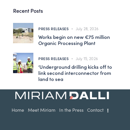
Recent Posts
PRESS RELEASES
July 28, 2026
Works begin on new €75 million
Organic Processing Plant
PRESS RELEASES
July 15, 2026
‘Underground drilling kicks off to
link second interconnector from
land to sea
Home
Meet Miriam
In the Press
Contact