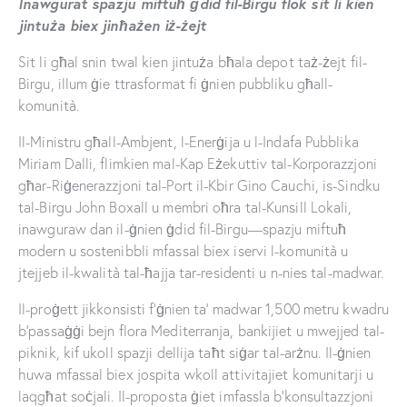
Inawgurat spazju miftuħ ġdid fil-Birgu flok sit li kien
jintuża biex jinħażen iż-żejt
Sit li għal snin twal kien jintuża bħala depot taż-żejt fil-
Birgu, illum ġie ttrasformat fi ġnien pubbliku għall-
komunità.
Il-Ministru għall-Ambjent, l-Enerġija u l-Indafa Pubblika
Miriam Dalli, flimkien mal-Kap Eżekuttiv tal-Korporazzjoni
għar-Riġenerazzjoni tal-Port il-Kbir Gino Cauchi, is-Sindku
tal-Birgu John Boxall u membri oħra tal-Kunsill Lokali,
inawguraw dan il-ġnien ġdid fil-Birgu—spazju miftuħ
modern u sostenibbli mfassal biex iservi l-komunità u
jtejjeb il-kwalità tal-ħajja tar-residenti u n-nies tal-madwar.
Il-proġett jikkonsisti f’ġnien ta’ madwar 1,500 metru kwadru
b’passaġġi bejn flora Mediterranja, bankijiet u mwejjed tal-
piknik, kif ukoll spazji dellija taħt siġar tal-arżnu. Il-ġnien
huwa mfassal biex jospita wkoll attivitajiet komunitarji u
laqgħat soċjali. Il-proposta ġiet imfassla b’konsultazzjoni