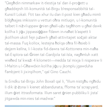
“Qegħdin nimmarkaw it-tlestija ta’ dan il-proġett u
għaddejnih lill-komunità tal-Birgu b’responsabbiltà tal-
Kunsill Lokali. Ftit tax-xhur ilu dan il-post kien għadu mimli
b’dgħajjes imkissrin u vetturi oħra mitluqin, u l-komunità
talbet li niżviluppaw ġnien għall-użu tagħhom u għal dawk
kollha li jiġu jippassiġġaw f’dawn in-naħat b’aspett li
jkollhom ukoll fejn jużawh għall-attivitajiet soċjali aktar
tal-massa. Fuq kollox, lestejna ħolqa oħra fil-ħsieb li
dejjem kellna, li l-kosta fid-dawra tal-Kottonera min-naħa
tal-Esplora sal-Ġnien tal-Gardjola tal-Isla, nagħmluh xatt
wieħed ta’ kważi 4 kilometri—medda ta’ mixja li nisperaw li
l-Maltin u l-Għawdxin kollha jiġu u jkomplu jgawduha
f’ambjent li jixirqilhom,” qal Gino Cauchi.
Is-Sindku tal-Birgu John Boxall qal li, “Illum nistgħu ngħidu
li dik iż-żona li kienet abbandunata, f’forma ta’ scrapyard,
illum ġiet ittrasformata. Illum saret ġnien pubbliku li jista’
jitgawda min-nies tal-madwar.”