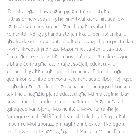
“Dan il-proġett huwa eżempju ċar ta’ kif nistgħu
nittrasformaw spazji li għal snin twal kienu mitluqa jew
użati b’mod mhux xieraq, f’żoni li jagħtu valur lill-
komunità. Il-Birgu għandu storja rikka u identità unika, u
għalhekk kien importanti li noħolqu spazju li jirrispetta dan
il-wirt filwaqt li jindirizza l-bżonnijiet tal-lum u tal-futur.
Dan il-ġnien se jservi bħala post ta’ mistrieħ u rikreazzjoni,
u bħala ċentru għal attivitajiet soċjali, edukattivi u
kulturali li jsaħħu l-għaqda fil-komunità. B’dan il-proġett
qed inkomplu nippromwovu l-element sostenibbli, fejn qed
nagħmlu użu għaqli mir-riżorsi naturali, innaqqsu l-konsum
tal-ilma u nagħżlu pjanti adattati għall-klima tagħna. Dan
huwa l-mod kif irridu nkomplu naħdmu; b’viżjoni ċara li
tgħaqqad l-ambjent, il-komunità u l-kwalità tal-ħajja.
Nirringrazzja lill-GHRC u lill-Kunsill Lokali tal-Birgu għall-
impenn u l-kollaborazzjoni tagħhom biex dan il-proġett
seta’ jitwettaq b’suċċess,” qalet il-Ministru Miriam Dalli.