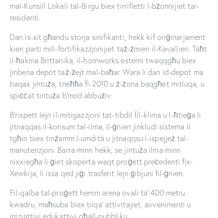
mal-Kunsill Lokali tal-Birgu biex tirrifletti l-bżonnijiet tar-
residenti.
Dan is-sit għandu storja sinifikanti, hekk kif oriġinarjament
kien parti mill-fortifikazzjonijiet taż-żmien il-Kavallieri. Taħt
il-ħakma Brittanika, il-hornworks esterni twaqqgħu biex
jinbena depot taż-żejt mal-baħar. Wara li dan id-depot ma
baqax jintuża, tneħħa fl-2010 u ż-żona baqgħet mitluqa, u
spiċċat tintuża b’mod abbużiv.
B’rispett lejn il-mitigazzjoni tat-tibdil fil-klima u l-ħtieġa li
jitnaqqas il-konsum tal-ilma, il-ġnien jinkludi sistema li
tgħin biex tinżamm l-umdità u jitnaqqsu l-ispejjeż tal-
manutenzjoni. Barra minn hekk, se jintuża ilma minn
nixxiegħa li ġiet skoperta waqt proġett preċedenti fix-
Xewkija, li issa qed jiġi trasferit lejn ġibjuni fil-ġnien.
Fil-qalba tal-proġett hemm arena ovali ta’ 400 metru
kwadru, maħsuba biex tilqa’ attivitajiet, avvenimenti u
inizjattivi edukattivi għall-pubbliku.