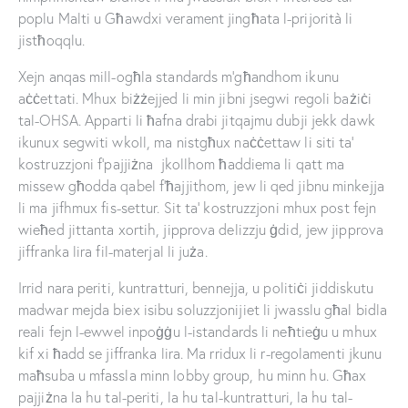
poplu Malti u Għawdxi verament jingħata l-prijorità li
jistħoqqlu.
Xejn anqas mill-ogħla standards m’għandhom ikunu
aċċettati. Mhux biżżejjed li min jibni jsegwi regoli bażiċi
tal-OHSA. Apparti li ħafna drabi jitqajmu dubji jekk dawk
ikunux segwiti wkoll, ma nistgħux naċċettaw li siti ta’
kostruzzjoni f’pajjiżna jkollhom ħaddiema li qatt ma
missew għodda qabel f’ħajjithom, jew li qed jibnu minkejja
li ma jifhmux fis-settur. Sit ta’ kostruzzjoni mhux post fejn
wieħed jittanta xortih, jipprova delizzju ġdid, jew jipprova
jiffranka lira fil-materjal li juża.
Irrid nara periti, kuntratturi, bennejja, u politiċi jiddiskutu
madwar mejda biex isibu soluzzjonijiet li jwasslu għal bidla
reali fejn l-ewwel inpoġġu l-istandards li neħtieġu u mhux
kif xi ħadd se jiffranka lira. Ma rridux li r-regolamenti jkunu
maħsuba u mfassla minn lobby group, hu minn hu. Għax
pajjiżna la hu tal-periti, la hu tal-kuntratturi, la hu tal-