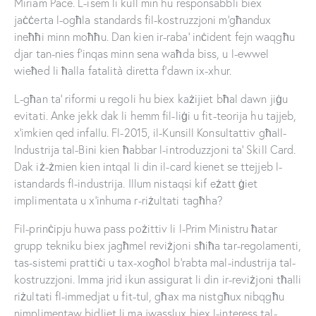
Miriam Pace. L-isem li kull min hu responsabbli biex
jaċċerta l-ogħla standards fil-kostruzzjoni m’għandux
ineħħi minn moħħu. Dan kien ir-raba’ inċident fejn waqgħu
djar tan-nies f’inqas minn sena waħda biss, u l-ewwel
wieħed li ħalla fatalità diretta f’dawn ix-xhur.
L-għan ta’ riformi u regoli hu biex każijiet bħal dawn jiġu
evitati. Anke jekk dak li hemm fil-liġi u fit-teorija hu tajjeb,
x’imkien qed infallu. Fl-2015, il-Kunsill Konsultattiv għall-
Industrija tal-Bini kien ħabbar l-introduzzjoni ta’ Skill Card.
Dak iż-żmien kien intqal li din il-card kienet se ttejjeb l-
istandards fl-industrija. Illum nistaqsi kif eżatt ġiet
implimentata u x’inhuma r-riżultati tagħha?
Fil-prinċipju huwa pass pożittiv li l-Prim Ministru ħatar
grupp tekniku biex jagħmel reviżjoni sħiħa tar-regolamenti,
tas-sistemi prattiċi u tax-xogħol b’rabta mal-industrija tal-
kostruzzjoni. Imma jrid ikun assigurat li din ir-reviżjoni tħalli
riżultati fl-immedjat u fit-tul, għax ma nistgħux nibqgħu
nimplimentaw bidliet li ma jwasslux biex l-interess tal-