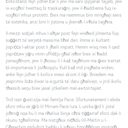
ċirkostanzi fejn jidher ċar li jew ma sarx ippjanar tajjeb, jew
ix-xogħol twettaq bi traskuraġni, jew il-ħaddiema fuq ix-
xogħol mhux protetti. Biex ma nsemmux bini mingħajr sens
ta’ estetika, anzi bini li jistona u jkerraħ l-irħula tagħna.
Il-mezzi soċjali mhux l-aħjar post fejn wieħed jilmenta fuq
suġġett ta’ serjetà massima bħal dan. Imma xi kultant
jispiċċa l-aktar post li jħalli impatt. Hemm wisq nies li qed
jispiċċaw jiġru minn uffiċċju għal ieħor biex xi ħadd
jismagħhom, jew li jħossu li l-każ tagħhom ma ġiex trattat
bl-importanza li jistħoqqlu. Kull każ irid jingħata widen,
anke fejn jidher li kollox miexi skont il-liġi. Bniedem ma
jesprimix biża dwar is-sigurtà ta’ daru għalxejn, u jrid ikollu
tħassib serju biex jasal jitkellem mal-awtoritajiet.
Trid issir ġustizzja mal-familja Pace. Sfortunatament l-ebda
sforz mhu se jġib lil Miriam Pace lura. L-unika ġid li jista’
joħroġ issa hu li ma nħallux binja oħra tiġġarraf sforz dak li
nkunu tgħallimna. Ma nistgħux niċħdu lill-Maltin u l-
Għawdxin mid-dritt bażiku li jgħixu b’moħħhom mistrieħ