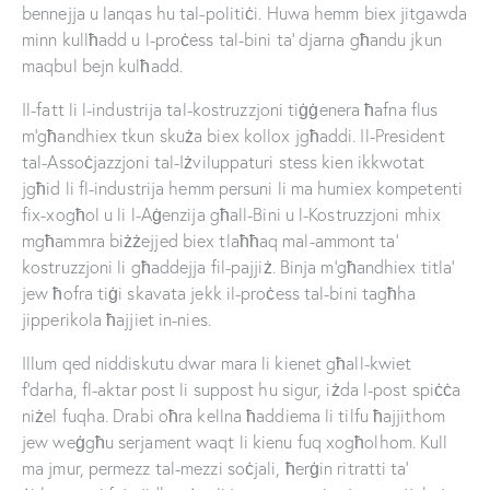
bennejja u lanqas hu tal-politiċi. Huwa hemm biex jitgawda
minn kullħadd u l-proċess tal-bini ta’ djarna għandu jkun
maqbul bejn kulħadd.
Il-fatt li l-industrija tal-kostruzzjoni tiġġenera ħafna flus
m’għandhiex tkun skuża biex kollox jgħaddi. Il-President
tal-Assoċjazzjoni tal-Iżviluppaturi stess kien ikkwotat
jgħid li fl-industrija hemm persuni li ma humiex kompetenti
fix-xogħol u li l-Aġenzija għall-Bini u l-Kostruzzjoni mhix
mgħammra biżżejjed biex tlaħħaq mal-ammont ta’
kostruzzjoni li għaddejja fil-pajjiż. Binja m’għandhiex titla’
jew ħofra tiġi skavata jekk il-proċess tal-bini tagħha
jipperikola ħajjiet in-nies.
Illum qed niddiskutu dwar mara li kienet għall-kwiet
f’darha, fl-aktar post li suppost hu sigur, iżda l-post spiċċa
niżel fuqha. Drabi oħra kellna ħaddiema li tilfu ħajjithom
jew weġgħu serjament waqt li kienu fuq xogħolhom. Kull
ma jmur, permezz tal-mezzi soċjali, ħerġin ritratti ta’