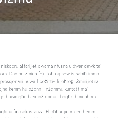
s niskopru affarijiet dwarna nfusna u dwar dawk ta’
nnhom. Dan hu żmien fejn joħroġ sew is-sabiħ imma
jimpressjonani huwa l-pożittiv li joħroġ. Żminijietna
majna kemm hu bżonn li nżommu kuntatt ma’
um qed nisimgħu biex inżommu l-bogħod minnhom.
 ngħinu fiċ-ċirkostanza. Fl-aħħar jiem kien hemm