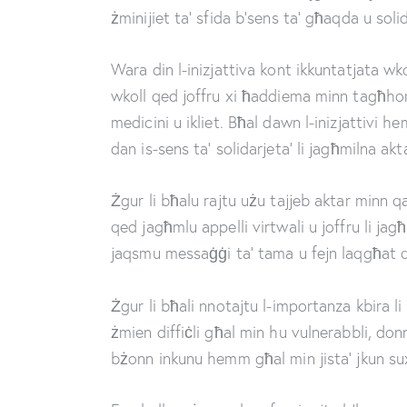
żminijiet ta’ sfida b’sens ta’ għaqda u solid
Wara din l-inizjattiva kont ikkuntatjata wk
wkoll qed joffru xi ħaddiema minn tagħhom b
medicini u ikliet. Bħal dawn l-inizjattivi 
dan is-sens ta’ solidarjeta’ li jagħmilna a
Żgur li bħalu rajtu użu tajjeb aktar minn qa
qed jagħmlu appelli virtwali u joffru li jag
jaqsmu messaġġi ta’ tama u fejn laqgħat qe
Żgur li bħali nnotajtu l-importanza kbira li
żmien diffiċli għal min hu vulnerabbli, do
bżonn inkunu hemm għal min jista’ jkun sux