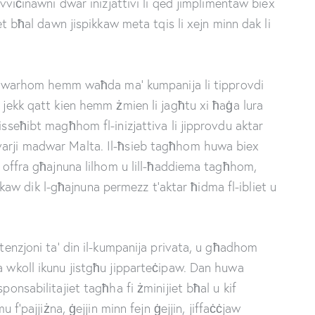
avviċinawni dwar inizjattivi li qed jimplimentaw biex
iet bħal dawn jispikkaw meta tqis li xejn minn dak li
ora dwarhom hemm waħda ma’ kumpanija li tipprovdi
i jekk qatt kien hemm żmien li jagħtu xi ħaġa lura
isseħibt magħhom fl-inizjattiva li jipprovdu aktar
varji madwar Malta. Il-ħsieb tagħhom huwa biex
rn offra għajnuna lilhom u lill-ħaddiema tagħhom,
w dik l-għajnuna permezz t’aktar ħidma fl-ibliet u
ntenzjoni ta’ din il-kumpanija privata, u għadhom
a wkoll ikunu jistgħu jipparteċipaw. Dan huwa
ponsabilitajiet tagħha fi żminijiet bħal u kif
u f’pajjiżna, ġejjin minn fejn ġejjin, jiffaċċjaw