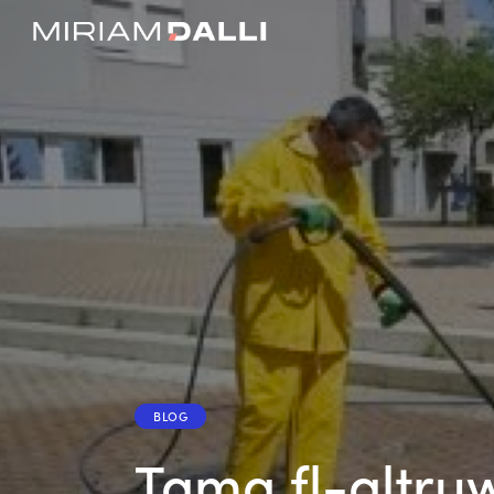
BLOG
Tama fl-altru