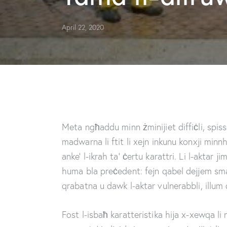
April 22, 2020
Meta ngħaddu minn żminijiet diffiċli, spis
madwarna li ftit li xejn inkunu konxji mi
anke’ l-ikrah ta’ ċertu karattri. Li l-aktar 
huma bla preċedent: fejn qabel dejjem s
qrabatna u dawk l-aktar vulnerabbli, ill
Fost l-isbaħ karatteristika hija x-xewqa li