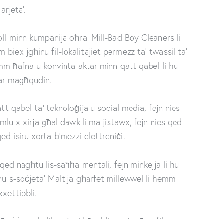
arjeta’.
oll minn kumpanija oħra. Mill-Bad Boy Cleaners li
iex jgħinu fil-lokalitajiet permezz ta’ twassil ta’
hemm ħafna u konvinta aktar minn qatt qabel li hu
ktar magħqudin.
tt qabel ta’ teknoloġija u social media, fejn nies
ħmlu x-xirja għal dawk li ma jistawx, fejn nies qed
d isiru xorta b’mezzi elettroniċi.
 qed nagħtu lis-saħħa mentali, fejn minkejja li hu
nnu s-soċjeta’ Maltija għarfet millewwel li hemm
xettibbli.