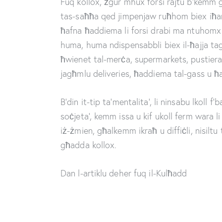
Fuq kollox, żgur mhux forsi rajtu b’kemm
tas-saħħa qed jimpenjaw ruħhom biex iħar
ħafna ħaddiema li forsi drabi ma ntuhomx 
huma, huma ndispensabbli biex il-ħajja ta
ħwienet tal-merċa, supermarkets, pustiera,
jagħmlu deliveries, ħaddiema tal-gass u ħa
B’din it-tip ta’mentalita’, li ninsabu lkoll
soċjeta’, kemm issa u kif ukoll ferm wara l
iż-żmien, għalkemm ikraħ u diffiċli, nisil
għadda kollox.
Dan l-artiklu deher fuq il-Kulħadd