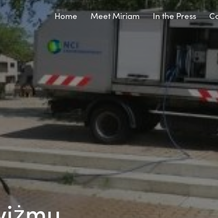
Home
Meet Miriam
In the Press
Co
wiżmu