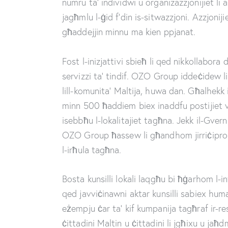
numru ta’ individwi u organizazzjonijiet li 
jagħmlu l-ġid f’din is-sitwazzjoni. Azzjonij
għaddejjin minnu ma kien ppjanat.
Fost l-inizjattivi sbieħ li qed nikkollab
servizzi ta’ tindif. OZO Group iddeċidew l
lill-komunita’ Maltija, huwa dan. Għalhekk 
minn 500 ħaddiem biex inaddfu postijiet 
isebbħu l-lokalitajiet tagħna. Jekk il-Gve
OZO Group ħassew li għandhom jirriċiproka
l-irħula tagħna.
Bosta kunsilli lokali laqgħu bi ħġarhom l-i
qed javviċinawni aktar kunsilli sabiex hum
eżempju ċar ta’ kif kumpanija tagħraf ir-res
ċittadini Maltin u ċittadini li jgħixu u jaħdm