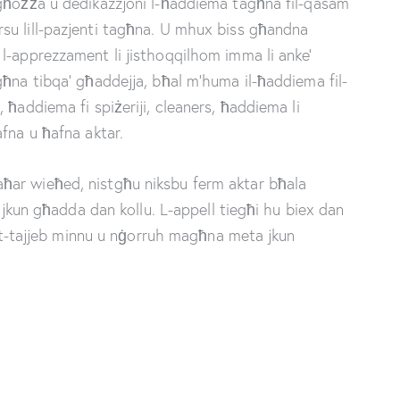
 għożża u dedikazzjoni l-ħaddiema tagħna fil-qasam
su lill-pazjenti tagħna. U mhux biss għandna
l-apprezzament li jisthoqqilhom imma li anke’
għna tibqa’ għaddejja, bħal m’huma il-ħaddiema fil-
 ħaddiema fi spiżeriji, cleaners, ħaddiema li
fna u ħafna aktar.
 f’baħar wieħed, nistgħu niksbu ferm aktar bħala
i jkun għadda dan kollu. L-appell tiegħi hu biex dan
tu t-tajjeb minnu u nġorruh magħna meta jkun