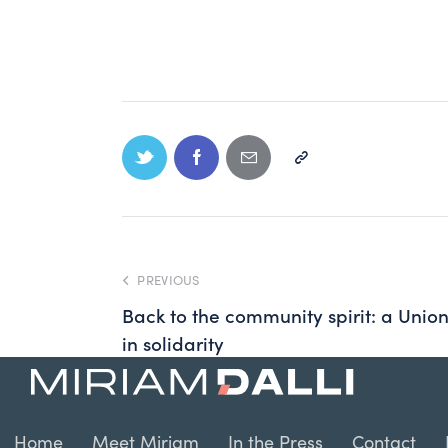
PREVIOUS
Back to the community spirit: a Unio
in solidarity
Home
Meet Miriam
In the Press
Contact