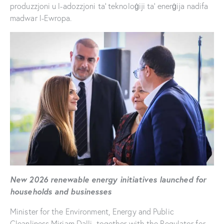
produzzjoni u l-adozzjoni ta’ teknoloġiji ta’ enerġija nadifa
madwar l-Ewropa.
New 2026 renewable energy initiatives launched for
households and businesses
Minister for the Environment, Energy and Public
Cleanliness Miriam Dalli, together with the Regulator for