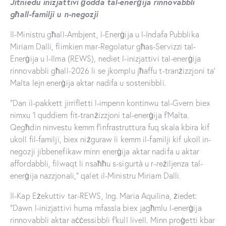
Jitniedu inizjattivi ġodda tal-enerġija rinnovabbli
għall-familji u n-negozji
Il-Ministru għall-Ambjent, l-Enerġija u l-Indafa Pubblika
Miriam Dalli, flimkien mar-Regolatur għas-Servizzi tal-
Enerġija u l-Ilma (REWS), nediet l-inizjattivi tal-enerġija
rinnovabbli għall-2026 li se jkomplu jħaffu t-tranżizzjoni ta’
Malta lejn enerġija aktar nadifa u sostenibbli.
“Dan il-pakkett jirrifletti l-impenn kontinwu tal-Gvern biex
nimxu ’l quddiem fit-tranżizzjoni tal-enerġija f’Malta.
Qegħdin ninvestu kemm f’infrastruttura fuq skala kbira kif
ukoll fil-familji, biex niżguraw li kemm il-familji kif ukoll in-
negozji jibbenefikaw minn enerġija aktar nadifa u aktar
affordabbli, filwaqt li nsaħħu s-sigurtà u r-reżiljenza tal-
enerġija nazzjonali,” qalet il-Ministru Miriam Dalli.
Il-Kap Eżekuttiv tar-REWS, Ing. Maria Aquilina, żiedet:
“Dawn l-inizjattivi huma mfassla biex jagħmlu l-enerġija
rinnovabbli aktar aċċessibbli f’kull livell. Minn proġetti kbar