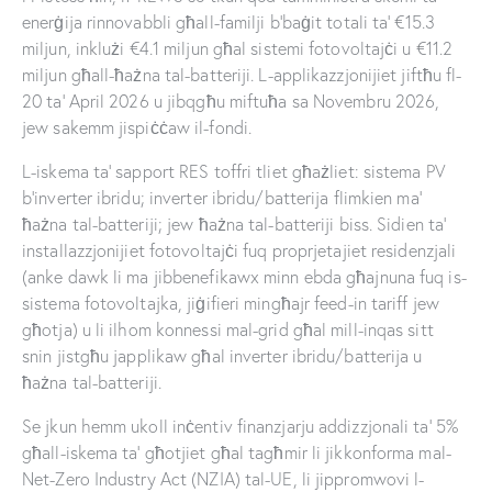
enerġija rinnovabbli għall-familji b’baġit totali ta’ €15.3
miljun, inklużi €4.1 miljun għal sistemi fotovoltajċi u €11.2
miljun għall-ħażna tal-batteriji. L-applikazzjonijiet jiftħu fl-
20 ta’ April 2026 u jibqgħu miftuħa sa Novembru 2026,
jew sakemm jispiċċaw il-fondi.
L-iskema ta’ sapport RES toffri tliet għażliet: sistema PV
b’inverter ibridu; inverter ibridu/batterija flimkien ma’
ħażna tal-batteriji; jew ħażna tal-batteriji biss. Sidien ta’
installazzjonijiet fotovoltajċi fuq proprjetajiet residenzjali
(anke dawk li ma jibbenefikawx minn ebda għajnuna fuq is-
sistema fotovoltajka, jiġifieri mingħajr feed-in tariff jew
għotja) u li ilhom konnessi mal-grid għal mill-inqas sitt
snin jistgħu japplikaw għal inverter ibridu/batterija u
ħażna tal-batteriji.
Se jkun hemm ukoll inċentiv finanzjarju addizzjonali ta’ 5%
għall-iskema ta’ għotjiet għal tagħmir li jikkonforma mal-
Net-Zero Industry Act (NZIA) tal-UE, li jippromwovi l-