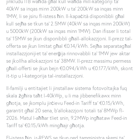
jinkludu ITB waħda għal kull waħda mill-kategoriji ta’
40kW sa inqas minn 200kW u ta’ 200kW sa inqas minn
1MW, li se jsiru fl-istess ħin. Il-kapaċità disponibbli għal
kull sejħa se tkun ta’ 2.5MW (40kW sa inqas minn 200kW)
u 5000kW (200kW sa inqas minn 1MW). Dan ifisser li total
ta’ 15MW se jkun disponibbli għall-allokazzjoni. Il-prezz tal-
offerta se jkun limitat għal €0.14/kWh. Sejħa separatagħal
installazzjonijiet ta’ enerġija rinnovabbli ta’ 1MW jew aktar
se jkollha allokazzjoni ta’ 38MW. Il-prezz massimu permess
għall-offerti se jkun bejn €0.094/kWh u €0.177/kWh, skont
it-tip u l-kategorija tal-installazzjoni.
Il-familji u entitajiet li jinstallaw sistema fotovoltajka fuq
skala żgħira taħt l-40kWp, u li ma jibbenefikawx minn
għotja, se jkomplu jirċievu Feed-in Tariff ta’ €0.15/kWh,
garantit għal 20 sena, b’allokazzjoni totali ta’ 8MWp fl-
2026. Matul l-aħħar tliet snin, 9.2MWp ingħataw Feed-in
Tariff ta’ €0.15/kWh mingħajr għotja.
Fl-istess ħin, ir-REWS se tkun qed tamministra skemi ta’