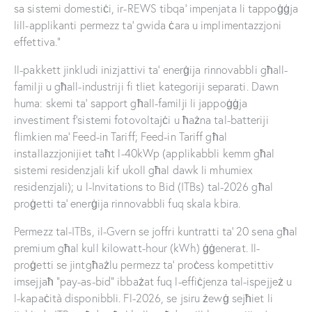
sa sistemi domestiċi, ir-REWS tibqa’ impenjata li tappoġġja
lill-applikanti permezz ta’ gwida ċara u implimentazzjoni
effettiva.”
Il-pakkett jinkludi inizjattivi ta’ enerġija rinnovabbli għall-
familji u għall-industriji fi tliet kategoriji separati. Dawn
huma: skemi ta’ sapport għall-familji li jappoġġja
investiment f’sistemi fotovoltajċi u ħażna tal-batteriji
flimkien ma’ Feed-in Tariff; Feed-in Tariff għal
installazzjonijiet taħt l-40kWp (applikabbli kemm għal
sistemi residenzjali kif ukoll għal dawk li mhumiex
residenzjali); u l-Invitations to Bid (ITBs) tal-2026 għal
proġetti ta’ enerġija rinnovabbli fuq skala kbira.
Permezz tal-ITBs, il-Gvern se joffri kuntratti ta’ 20 sena għal
premium għal kull kilowatt-hour (kWh) ġġenerat. Il-
proġetti se jintgħażlu permezz ta’ proċess kompetittiv
imsejjaħ “pay-as-bid” ibbażat fuq l-effiċjenza tal-ispejjeż u
l-kapaċità disponibbli. Fl-2026, se jsiru żewġ sejħiet li