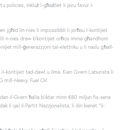
 policies, inkluż l-għażliet li jsiru favur l-
jgħid lin-nies li impossibbli li jorħsu l-kontijiet
talli n-nies draw b’kontijiet orħos imma għandhom
nijiet mill-ġenerazzjoni tal-elettriku u li naslu għall-
il-kontijiet tad-dawl u ilma. Kien Gvern Laburista li
G mill-
Heavy Fuel Oil.
a, dan il-Gvern ħalla b’iktar minn €80 miljun fis-sena
ak li qal il-Partit Nazzjonalista, li din kienet “il-