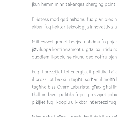
jkun hemm minn tal-anqas charging point g
Bl-istess mod qed naħdmu fuq pjan biex noff
akbar fuq l-aktar teknoloġija innovattiva ta
Mill-ewwel ġranet bdejna naħdmu fuq pjan t
jiżviluppa kontinwament u għaliex irridu nof
quddiem il-poplu se nkunu qed noffru pjan sħi
Fuq il-prezzijiet tal-enerġija, il-politika t
il-prezzijiet baxxi u tagħti serħan il-moħħ lil
tagħha biss Gvern Laburista, għax għal ikt
tkellmu favur politika fejn il-prezzijiet jinbi
piżijiet fuq il-poplu u l-ikbar inċertezzi fuq
Minn naħa l-oħra, l-poplu jaf li dak li nw