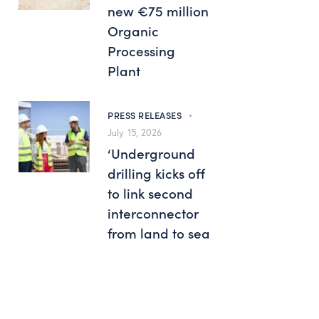
new €75 million
Organic
Processing
Plant
PRESS RELEASES
July 15, 2026
‘Underground
drilling kicks off
to link second
interconnector
from land to sea