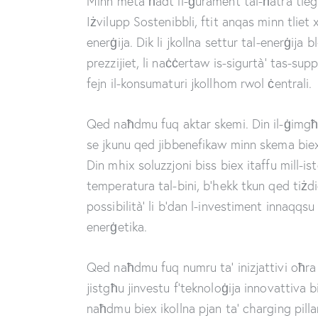
Minn meta ħadt il-ġurament tal-ħatra tiegħi
Iżvilupp Sostenibbli, ftit anqas minn tliet x
enerġija. Dik li jkollna settur tal-enerġija 
prezzijiet, li naċċertaw is-sigurtà’ tas-supp
fejn il-konsumaturi jkollhom rwol ċentrali.
Qed naħdmu fuq aktar skemi. Din il-ġimgħ
se jkunu qed jibbenefikaw minn skema biex i
Din mhix soluzzjoni biss biex itaffu mill-is
temperatura tal-bini, b’hekk tkun qed tiżdie
possibilità’ li b’dan l-investiment innaqqsu
enerġetika.
Qed naħdmu fuq numru ta’ inizjattivi oħra 
jistgħu jinvestu f’teknoloġija innovattiva 
naħdmu biex ikollna pjan ta’ charging pillar