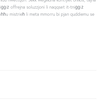
ġiż offrejna soluzzjoni li naqqset it-tniġġiż
oħħu mistrieħ li meta mmorru bi pjan quddiemu se