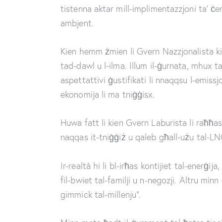
tistenna aktar mill-implimentazzjoni ta’ ċertu
ambjent.
Kien hemm żmien li Gvern Nazzjonalista kien 
tad-dawl u l-ilma. Illum il-ġurnata, mhux 
aspettattivi ġustifikati li nnaqqsu l-emissjo
ekonomija li ma tniġġisx.
Huwa fatt li kien Gvern Laburista li raħħas 
naqqas it-tniġġiż u qaleb għall-użu tal-LN
Ir-realtà hi li bl-irħas kontijiet tal-enerġij
fil-bwiet tal-familji u n-negozji. Altru minn d
gimmick tal-millenju”.