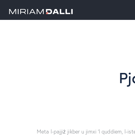
Pj
Meta l-pajjiż jikber u jimxi ‘l quddiem, l-is