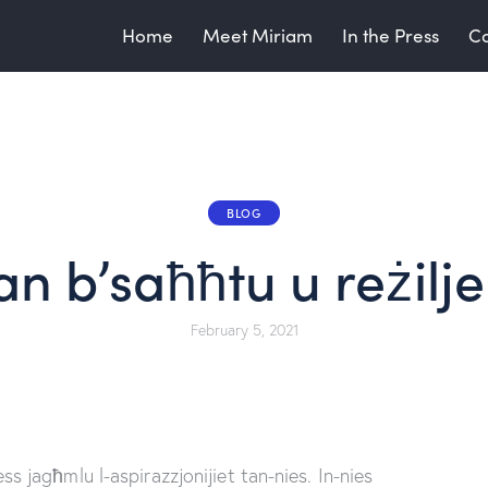
Home
Meet Miriam
In the Press
Co
BLOG
an b’saħħtu u reżilje
February 5, 2021
tess jagħmlu l-aspirazzjonijiet tan-nies. In-nies