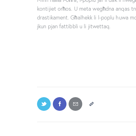
kontijiet orħos. U meta wegħdna anqas tniġ
drastikament. Għalhekk li l-poplu huwa m
jkun pjan fattibbli u li jitwettaq.