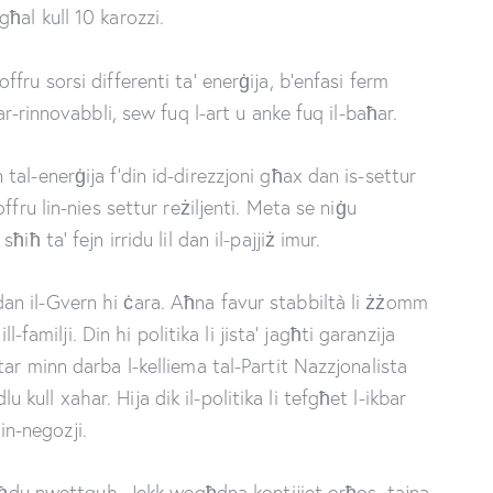
ħal kull 10 karozzi.
ru sorsi differenti ta’ enerġija, b’enfasi ferm
r-rinnovabbli, sew fuq l-art u anke fuq il-baħar.
al-enerġija f’din id-direzzjoni għax dan is-settur
fru lin-nies settur reżiljenti. Meta se niġu
ħ ta’ fejn irridu lil dan il-pajjiż imur.
a’ dan il-Gvern hi ċara. Aħna favur stabbiltà li żżomm
l-familji. Din hi politika li jista’ jagħti garanzija
ar minn darba l-kelliema tal-Partit Nazzjonalista
dlu kull xahar. Hija dik il-politika li tefgħet l-ikbar
 in-negozji.
egħdu nwettquh. Jekk wegħdna kontijiet orħos, tajna