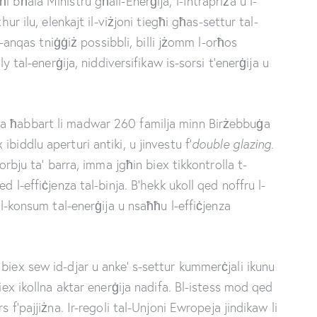
 bħala Ministru għall-Enerġija, l-Intrapriża u l-
hur ilu, elenkajt il-viżjoni tiegħi għas-settur tal-
bl-anqas tniġġiż possibbli, billi jżomm l-orħos
ly tal-enerġija, niddiversifikaw is-sorsi t’enerġija u
a ħabbart li madwar 260 familja minn Birżebbuġa
biddlu aperturi antiki, u jinvestu f’
double glazing
.
torbju ta’ barra, imma jgħin biex tikkontrolla t-
d l-effiċjenza tal-binja. B’hekk ukoll qed noffru l-
 l-konsum tal-enerġija u nsaħħu l-effiċjenza
biex sew id-djar u anke’ s-settur kummerċjali ikunu
biex ikollna aktar enerġija nadifa. Bl-istess mod qed
s f’pajjiżna. Ir-regoli tal-Unjoni Ewropeja jindikaw li